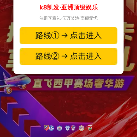
k8凯发·亚洲顶级娱乐
注册享豪礼·亿万奖池·高额无忧